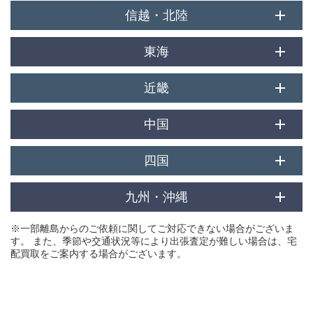
信越・北陸
北海道
青森県
秋田県
東海
東京都
神奈川県
千葉県
近畿
新潟県
長野県
富山県
岩手県
山形県
宮城県
中国
愛知県
静岡県
岐阜県
埼玉県
茨城県
栃木県
四国
大阪府
兵庫県
京都府
石川県
福井県
九州・沖縄
福島県
鳥取県
島根県
岡山県
三重県
※一部離島からのご依頼に関してご対応できない場合がございま
群馬県
山梨県
す。 また、季節や交通状況等により出張査定が難しい場合は、宅
香川県
徳島県
高知県
配買取をご案内する場合がございます。
滋賀県
奈良県
和歌山県
福岡県
佐賀県
長崎県
広島県
山口県