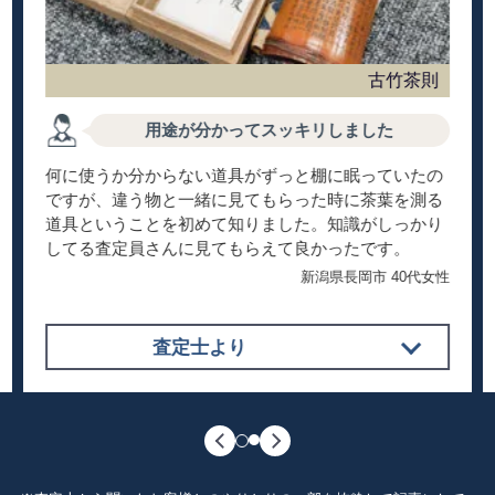
古竹茶則
用途が分かってスッキリしました
何に使うか分からない道具がずっと棚に眠っていたの
ですが、違う物と一緒に見てもらった時に茶葉を測る
道具ということを初めて知りました。知識がしっかり
してる査定員さんに見てもらえて良かったです。
新潟県長岡市 40代女性
査定士より
茶則とは茶葉を測る道具で、仙媒や茶合といった
呼ばれ方もします。煎茶道具としての需要だけで
なく、アジアの方々には美術品としても人気があ
ります。かなり細かい彫りが入れられており、デ
ザインと竹の質で判断し買取価格をつけさせてい