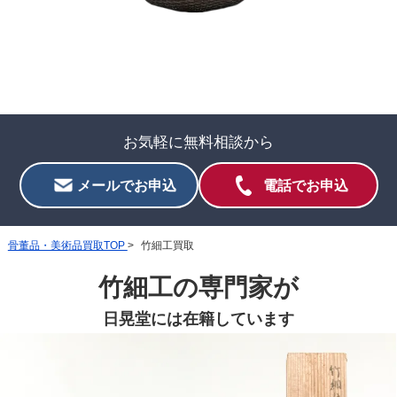
竹細工買取
なら、
専門店
の
日晃堂
へ
専門店だからこそ、確かな目利きと
高価買取
を
お気軽に無料相談から
メールでお申込
電話でお申込
骨董品・美術品買取TOP
竹細工買取
竹細工の専門家が
日晃堂には在籍しています