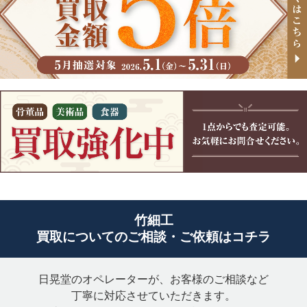
茶道具
油彩画
水彩画
茶道具TOPページ
刀剣
版画
リトグラフ
茶碗
鉄瓶
刀剣TOPページ
象牙
シルクスクリーン
日本画
銀瓶
棗
日本刀
太刀
現代アート
浮世絵
象牙TOPページ
掛軸
茶入
香炉
刀
脇差
インテリア・
セル画・原画
一本物
根付
アート
急須
香合
掛軸TOPページ
珊瑚
薙刀
槍
漫画原稿・
置物
アクセサリー
複製原画
花入
水指
日本画掛軸
中国掛軸
拵え
鍔
珊瑚TOPページ
香木
茶釜
茶托
書画
短刀
刀装具
血赤珊瑚
赤珊瑚
香木TOPページ
茶杓
煎茶道具
竹細工
軍刀・指揮刀
鉄砲・火縄銃
桃珊瑚
買取についてのご相談・ご依頼はコチラ
千家十職
茶掛
花台
日晃堂のオペレーターが、お客様のご相談など
丁寧に対応させていただきます。