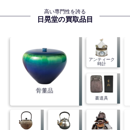
愛媛県
高い専門性を誇る
日晃堂の買取品目
熊本県
大分県
宮崎県
アンティーク
鹿児島県
沖縄県
時計
骨董品
書道具