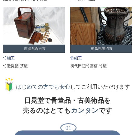
鳥取県倉吉市
徳島県鳴門市
竹細工
竹細工
竹造提籃 茶籠
初代田辺竹雲斎 竹籠
はじめての方でも安心
して
ご利用いただけます
日晃堂で骨董品・古美術品を
売るのはとても
カンタン
です
01