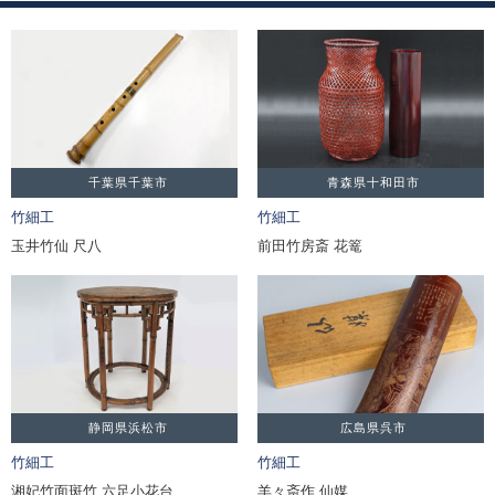
千葉県千葉市
青森県十和田市
竹細工
竹細工
玉井竹仙 尺八
前田竹房斎 花篭
静岡県浜松市
広島県呉市
竹細工
竹細工
湘妃竹面斑竹 六足小花台
羊々斎作 仙媒