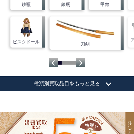
鉄瓶
銀瓶
甲冑
ビスクドール
刀剣
種類別買取品目をもっと見る
骨董品
日晃堂TOPページ
絵画
絵画TOPページ